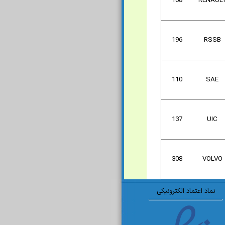
108
RENAUL
196
RSSB
110
SAE
137
UIC
308
VOLVO
نماد اعتماد الکترونیکی