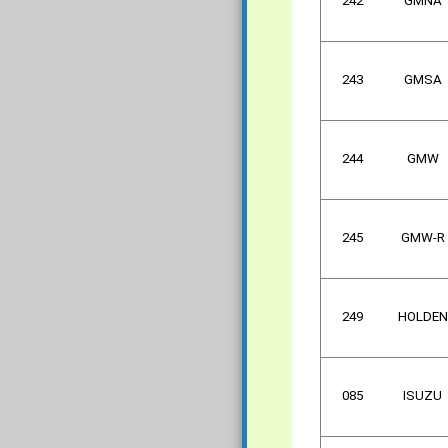
242
GMNA
243
GMSA
244
GMW
245
GMW-R
249
HOLDEN
085
ISUZU