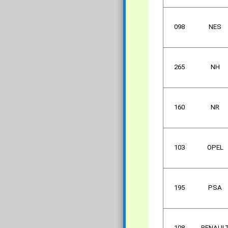
098
NES
265
NH
160
NR
103
OPEL
195
PSA