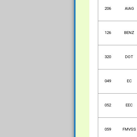
206
AIAG
126
BENZ
320
DOT
049
EC
052
EEC
059
FMVSS