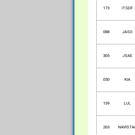
173
ITSDF
088
JASO
305
JSAE
030
KIA
159
LUL
263
NAVISTA