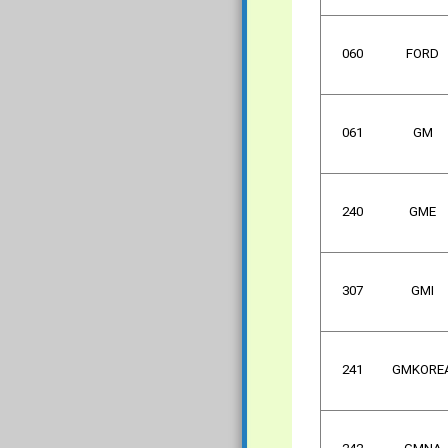
060
FORD
061
GM
240
GME
307
GMI
241
GMKORE