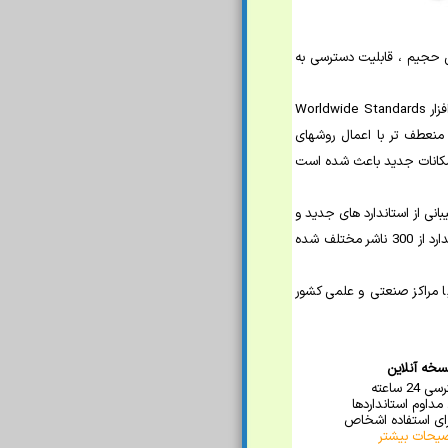
لف و بانکهای اطلاعاتی حجیم ، قابلیت دسترسی به
این نرم افزار توسط تیم مجرب برنامه نویسی موسسه طراحی و برنامه نویسی شده است. الگوی اولیه طراحی از نرم افزار Worldwide Standards
یشتر و منعطف تر با اعمال روشهای
 امکانات جدید باعث شده است
انی از استاندارد های جدید و
به روز آوری مداوم بانکهای اطلاعاتی نقطه عطف این سامانه است که باعث ایجاد دسترسی به بیش از 1 میلیون استاندارد از 300 ناشر مختلف شده
ا مراکز صنعتی و علمی کشور
سخه آنلاین
24 ساعته
 مداوم استانداردها
ای استفاده اشخاص
یحات بیشتر