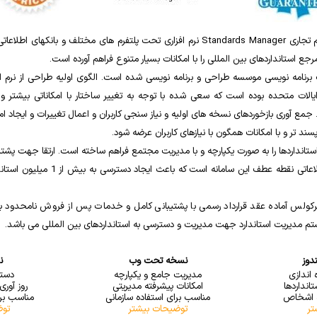
سامانه مدیریت استاندارد با نام تجاری Standards Manager نرم افزاری تحت پلتفرم های مخت
جع استانداردهای بین المللی را با امکانات بسیار متنوع فراهم آورده است.
Pl متعلق به شرکت IHS ایالات متحده بوده است که سعی شده با توجه به تغییر ساختار با امکاناتی ب
 جمع آوری بازخوردهای نسخه های اولیه و نیاز سنجی کاربران و اعمال تغییرات و ایجاد
سند تر و با امکانات همگون با نیازهای کاربران عرضه شود.
 استانداردها را به صورت یکپارچه و با مدیریت مجتمع فراهم ساخته است. ارتقا جهت پشتیب
کولس آماده عقد قرارداد رسمی با پشتیبانی کامل و خدمات پس از فروش نامحدود ب
م مدیریت استاندارد جهت مدیریت و دسترسی به استانداردهای بین المللی می باشد.
دوز
نسخه تحت وب
ن
اندازی
مدیریت جامع و یکپارچه
دسترسی 
انداردها
امکانات پیشرفته مدیریتی
روز آوری
ه اشخاص
مناسب برای استفاده سازمانی
مناسب بر
تر
توضیحات بیشتر
توض