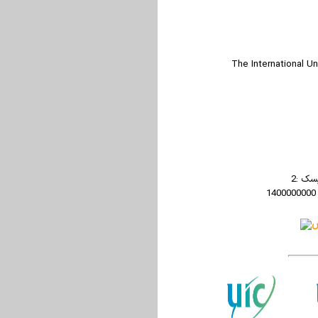
The International Uni
سک :2