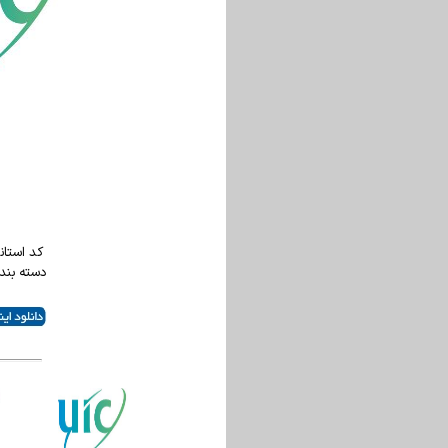
کد استاندار
دسته بند