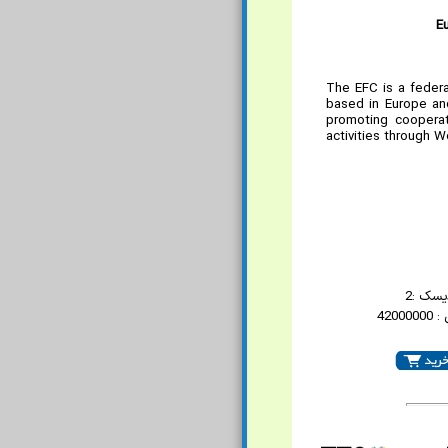
E
The EFC is a federa
based in Europe and
promoting cooperat
activities through 
یسک :2
4200