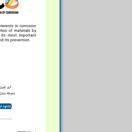
terests in corrosion
tion of materials by
 its most important
d its prevention.
کد استاند
دسته بند