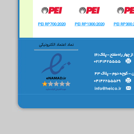
PEI RP700:2020
PEI RP1300:2020
PEI RP300:
نماد اعتماد الکترونیکی