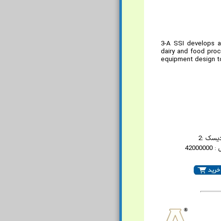
3-A SSI develops a
dairy and food proc
equipment design to
یسک :2
42000