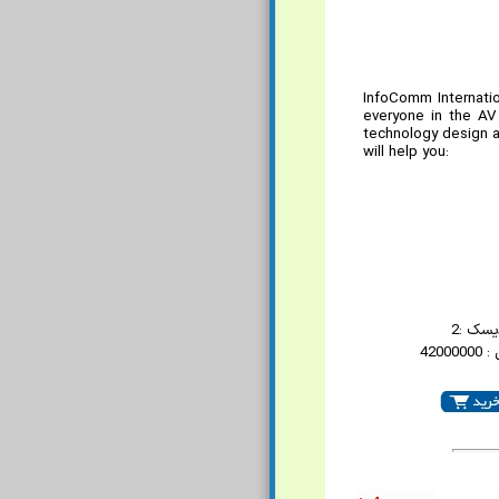
InfoComm Internatio
everyone in the AV 
technology design a
will help you:
یسک :2
4200