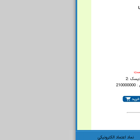
U
است
یسک :2
2100
نماد اعتماد الکترونیکی