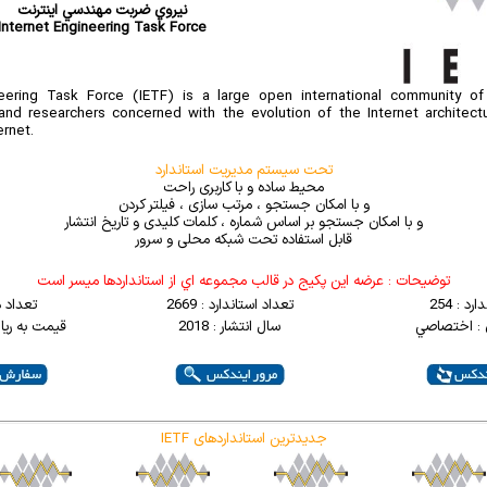
نيروي ضربت مهندسي اينترنت
Internet Engineering Task Force
eering Task Force (IETF) is a large open international community o
and researchers concerned with the evolution of the Internet architec
ernet.
تحت سیستم مدیریت استاندارد
محیط ساده و با کاربری راحت
و با امکان جستجو ، مرتب سازی ، فیلتر کردن
و با امکان جستجو بر اساس شماره ، کلمات کلیدی و تاریخ انتشار
قابل استفاده تحت شبکه محلی و سرور
توضيحات : عرضه اين پکيج در قالب مجموعه اي از استانداردها ميسر است
د : 254
تعداد استاندارد : 2669
تعداد 
 : اختصاصي
سال انتشار : 2018
قیمت به ریال : 000
IETF جدیدترین استانداردهای