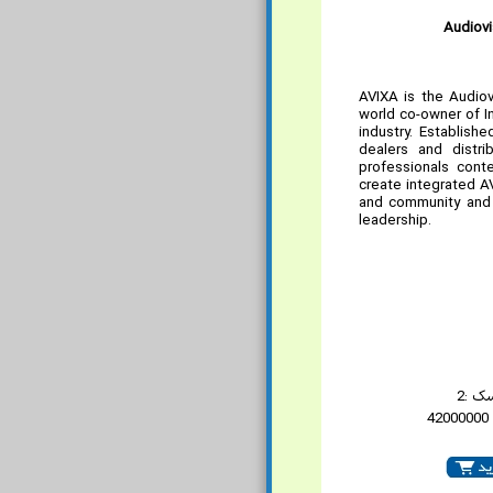
Audiovi
AVIXA is the Audio
world co-owner of I
industry. Establis
dealers and distr
professionals cont
create integrated A
and community and t
leadership.
ک :2
4