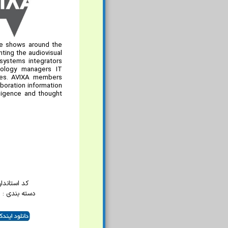
de shows around the
ting the audiovisual
systems integrators
nology managers IT
ries. AVIXA members
boration information
lligence and thought
کد استاندارد :
دسته بندی :