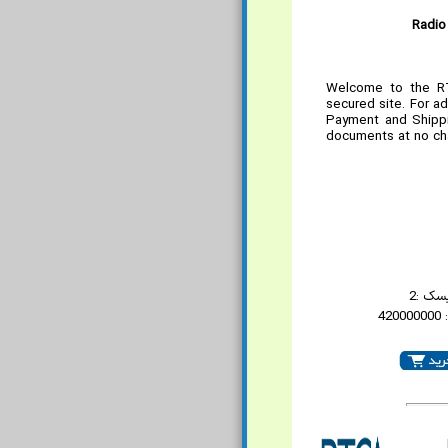
Radio
Welcome to the RT
secured site. For ad
Payment and Shippi
documents at no ch
سک :2
42