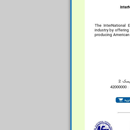
Inter
The InterNational E
industry by offering 
producing American 
سک :2
420