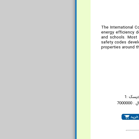
The International C
energy efficiency 
and schools. Most 
safety codes develo
properties around t
دیسک :1
700000