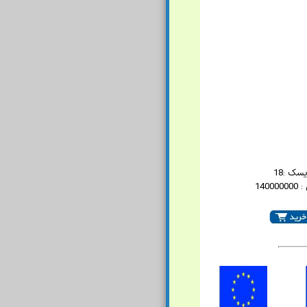
سک :18
1400