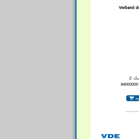
Verband de
ک :2
8