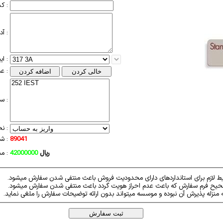
کد پستی :
آدرس :
ایندکس استاندارد :
عملیات سبد :
سبد خرید :
نحوه پرداخت :
89041
شناسه سفارش :
ریال
42000000
مبلغ سفارش :