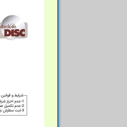
شرایط و قوانین
1-عدم احراز شرایط لازم برای استانداردهای دارای محدودیت فروش باعث منتفی شدن سفارش میشود.
2-عدم تکمیل صحیح فرم سفارش که باعث عدم احراز هویت گردد باعث منتفی شدن سفارش میشود.
3-ثبت سفارش به منزله پذیرش آن نبوده و موسسه میتواند بدون ارائه توضیحات سفارش را ملغی نماید.