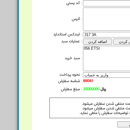
کد پستی :
آدرس :
ایندکس استاندارد :
عملیات سبد :
سبد خرید :
نحوه پرداخت :
89041
شناسه سفارش :
ریال
35000000
مبلغ سفارش :