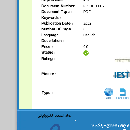
Organization :
IEST
Document Number :
RP-CC003.5
Document Type :
PDF
Keywords :
-
Publication Date :
2023
Number Of Page :
0
Language :
English
Description :
-
Price :
0.0
Status :
Rating :
Picture :
Type :
نماد اعتماد الکترونیکی