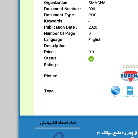
Organization :
SMACNA
Document Number :
006
Document Type :
PDF
Keywords :
-
Publication Date :
2020
Number Of Page :
0
Language :
English
Description :
-
Price :
0.0
Status :
Rating :
Picture :
Type :
نماد اعتماد الکترونیکی