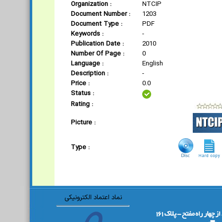
Organization :
NTCIP
Document Number :
1203
Document Type :
PDF
Keywords :
-
Publication Date :
2010
Number Of Page :
0
Language :
English
Description :
-
Price :
0.0
Status :
Rating :
Picture :
Type :
نماد اعتماد الکترونیکی