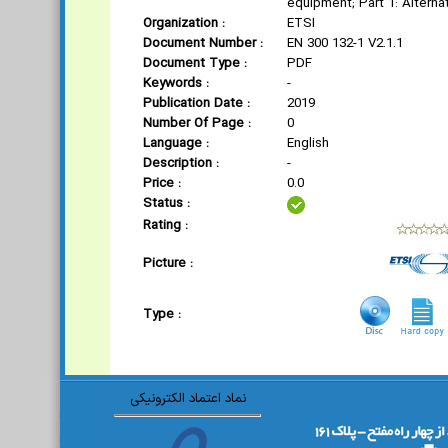
equipment; Part 1: Alterna
Organization :
ETSI
Document Number :
EN 300 132-1 V2.1.1
Document Type :
PDF
Keywords :
-
Publication Date :
2019
Number Of Page :
0
Language :
English
Description :
-
Price :
0.0
Status :
Rating :
Picture :
Type :
نماد اعتماد الکترونیکی