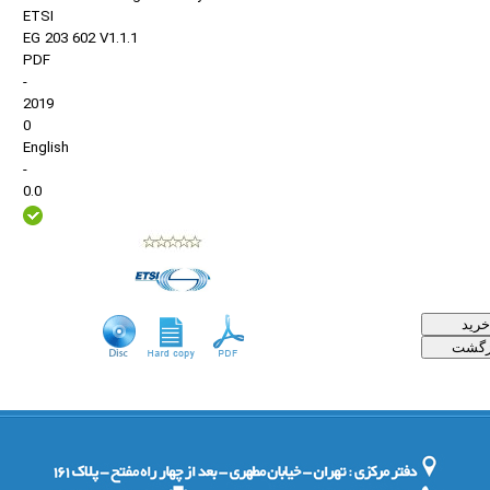
ETSI
EG 203 602 V1.1.1
PDF
-
2019
0
English
-
0.0